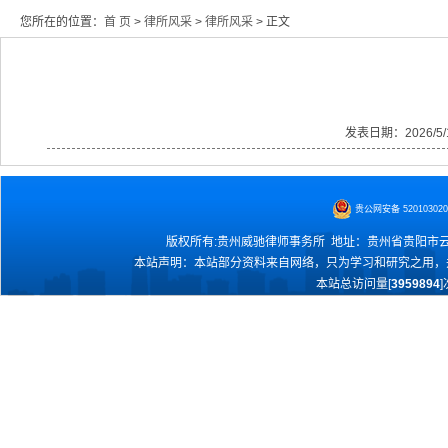
您所在的位置：
首 页
>
律所风采
>
律所风采
> 正文
发表日期：2026/5/
贵公网安备 520103020
版权所有:贵州威驰律师事务所 地址：贵州省贵阳市云岩区黄金
本站声明：本站部分资料来自网络，只为学习和研究之用，
本站总访问量[
3959894